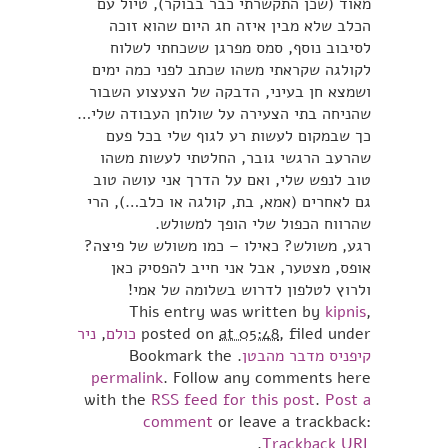
מאוד (שכן התקשרתי כבר בבוקר), טיול עם
הכלב שלא מבין איזה חג היום שהוא זוכה
לסיבוב נוסף, סמס מפרגן ששכחתי לשלוח
לקולגה שקראתי משהו שכתב לפני כמה ימים
ושמצא חן בעיני, הדבקה של הצעצוע השבור
שהניחה בתי הצעירה על שולחן העבודה שלי…
כך שבמקום לעשות רע לגוף שלי בכל פעם
שהרעב הרגשי גובר, החלטתי לעשות משהו
טוב לנפש שלי, ואם על הדרך אני עושה טוב
גם לאחרים (אמא, בת, קולגה או כלב…), הרי
שהרווח הכפול שלי הופך למשולש.
רגע, משולש? כאילו – כמו משולש של פיצה?
אופס, מצטער, אבל אני חייב להפסיק כאן
ולרוץ לטלפון לדרוש בשלומה של אמי!
This entry was written by
kipnis
,
, filed under
at 05:48
posted on
כולם
,
ניר
קיפניס מדבר מהבטן
. Bookmark the
permalink
. Follow any comments here
with the
RSS feed for this post
.
Post a
comment
or leave a trackback:
.
Trackback URL