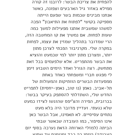
להפחית את צריכת הבשר: לרובנו זה קורה
ממילא באזור גיל הארבעים וצפונה, כאשר
אנחנו מבינים שכמות בשר שפעם הייתה
מספיקה בקושי “לפתוח את התיאבון” הפכה
למשהו שמשבית אותנו מפעילות למשך כמה
שעות לפחות. אם נמשיך את קו המחשבה הזה,
הרי שמדובר בתהליך שמזין את עצמו, לפחות
במקרה שלי. מקרניבור הפכתי לצרכן מתון
יותר, ומצרכן מתון יותר למי שכמעט והוציא
את הבשר מהתפריט. אלא שלפעמים בכל זאת
מתחשק. רצה הגורל ואחד הימים השבוע זימן
לי מפגש חברי ומשפחתי כאחד באחת
ממסעדות הבשרים הוותיקות והמעולות של
תל-אביב. נאמן (נו טוב, נאמן-יחסית) לתפריט
החדש שלי, השתדלתי להסתפק בעיקר בבשר:
בכרובית, הפירה והצ’יפס שהוגשו לצידו כמעט
שלא נגעתי. ועדיין מדובר היה בלא מעט
נתחים עסיסיים. לא תאמינו, אבל הבשר כאן
אינו הסיפור, כמו העובדה שכאשר שבתי
הביתה (למזלי הארוחה הזאת נערכה בסוף יום
העבודה) הייתי כה כבד ומנומנם עד שחוץ