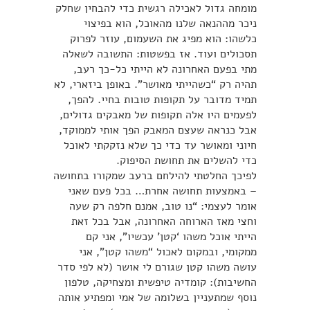
מומחה גדול לאכילה רגשית כדי להבחין שחלק
ניכר מההנאה שלנו מהאוכל, הוא בפיצוי
כלשהו: הוא מפיג את השעמום, עוזר לפרוק
תסכולים ועוד. אז בפשטות: התשובה לשאלה
מתי בפעם האחרונה לא הייתי כל-כך רעב,
תהיה רק “כשהייתי מאושר”. באופן ביזארי, לא
תמיד מדובר על תקופות טובות בחיי. להפך,
לפעמים היו אלה תקופות של מאבקים גדולים,
אבל כנראה שעצם המאבק הפך אותי לממוקד,
חיוני ומאושר עד כדי כך שלא נזקקתי לאוכל
כדי להשלים את תחושת הסיפוק.
לפיכך החלטתי להילחם ברעב שמקורו בתחושה
– באמצעות תחושה אחרת… בכל פעם שאני
אומר לעצמי: “נו טוב, אמנם חלפה רק שעה
וחצי מאז הארוחה האחרונה, אבל בכל זאת
הייתי אוכל משהו ‘קטן’ עכשיו”, אני קם
ממקומי, ובמקום לאכול “משהו קטן”, אני
עושה משהו קטן שגורם לי אושר (לא לפי סדר
החשיבות): קומדיה טיפשית ומצחיקה, טלפון
נוסף שמתעניין בשלומה של אמי ומפתיע אותה