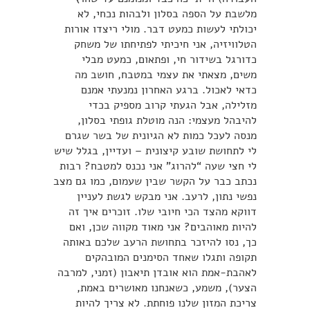
מלשבת על הספה בסלון ולבהות נכחי, לא
יכולתי לעשות כמעט דבר. מולי ריצדו אורות
הטלוויזיה, אני חיכיתי לפתיחתו של משחק
כדורגל בשידור חי, ופתאום, כמעט מבלי
משים, מצאתי את עצמי במטבח, חושב מה
כדאי לאכול. ברגע האחרון נמנעתי אמנם
מזלילה, אבל הגעתי קרוב מספיק בכדי
להיבהל מעצמי: הנה מוטלת גופתי בסלון,
מנסה לעכל כמות לא הגיונית של בשר שגרם
לי לתחושת שובע קיצונית – ועדיין, בגלל שיש
לי חצי שעה “להרוג” אני נכנס למטבח? רבות
נכתב כבר על הקשר שבין שעמום, כמו גם מצב
נפשי נתון, לרעב. אני מבקש לגשת לעניין
דווקא מהצד הכי חיובי שלו. זוכרים איך זה
להיות מאוהבים? אני מאוד מקווה שכן, ואם
כך, נסו להיזכר בתחושת הרעב שלכם באותה
תקופה ותגלו שאחד הסימנים המובהקים
לאהבת-אמת הוא אובדן תיאבון (זמני, למרבה
הצער), משמע, כשאנחנו מאושרים באמת,
צריכת המזון שלנו פוחתת. לא צריך להיות