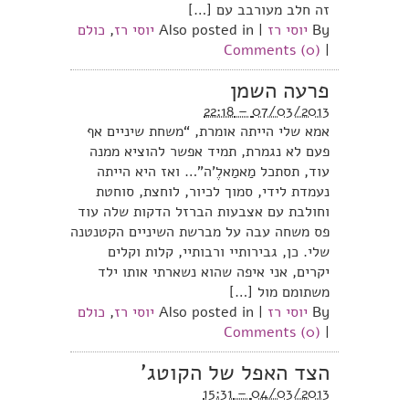
זה חלב מעורבב עם […]
By
יוסי רז
|
Also posted in
יוסי רז
,
כולם
Comments (0)
|
פרעה השמן
07/03/2013 – 22:18
אמא שלי הייתה אומרת, “משחת שיניים אף
פעם לא נגמרת, תמיד אפשר להוציא ממנה
עוד, תסתכל מַאמַאלֶ’ה”… ואז היא הייתה
נעמדת לידי, סמוך לכיור, לוחצת, סוחטת
וחולבת עם אצבעות הברזל הדקות שלה עוד
פס משחה עבה על מברשת השיניים הקטנטנה
שלי. כן, גבירותיי ורבותיי, קלות וקלים
יקרים, אני איפה שהוא נשארתי אותו ילד
משתומם מול […]
By
יוסי רז
|
Also posted in
יוסי רז
,
כולם
Comments (0)
|
הצד האפל של הקוטג’
04/03/2013 – 15:31