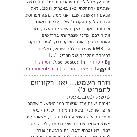
מפתיע, אבל למרות שאני בתכנית כבר כמעט
שנתיים (התחלתי ב-1 באפריל 2011), זאת
הפעם הראשונה שבה אני ממש נהנה מפרוסת
הלחם קל עם הקוטג’ שלי. אכלתי מאות
ארוחות בוקר במשך השנתיים האלה, ומה
אומר לכם, מזלי שנתקעתי בחודשים
האחרונים על אותו משקל ורק לאחר בדיקת
ה- RMR שעשיתי לפני שבוע, נאלצתי
להיפרד מהליבה של תפריט […]
By
יוסי רז
|
Also posted in
יוסי רז
|
Tagged
דיאטה
,
יוסי רז
|
Comments (0)
וזרח השמש… (או: רקוויאם
לתפריט ג’)
01/03/2013 – 09:32
“איפה ישנם עוד אנשים כמו האיש..” שלמה
ארצי שהתנגן בשעון המעורר שלי הקפיץ
אותי בבהלה באמצע חלום רטוב, מצאתי את
עצמי מסתיר את מבושיי במיטה, לא הבנתי
למה, לא זכרתי דבר, רק הרגשתי צורך