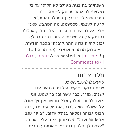
השנתיים בתוכנית מעולם לא חליתי עד כי
נאלצתי להישאר מרותק למיטה. ככה
התבוססתי לי בדיכאון המחלה והתחלתי
לרטון לעצמי, סססעמק, מה השתבש שאני
צריך לשבת עם חום גבוה בשרב כבד, אה!??
ובדיוק אז, כשחשבתי ששום דבר כבר לא
יכול להיות גרוע יותר,קיבלתי מספר הודעות
בפייסבוק מכמה מתלמידיי (אני מורה […]
By
יוסי רז
|
Also posted in
יוסי רז
,
כולם
Comments (0)
|
חלב אדום
12/03/2013 – 15:32
שבת בבוקר. שקט. הילדים כנראה עוד
ישנים. מוזר, כבר עשר וכל כך שקט. אני
צועד לכיוון הסלון, אבל גם שם אין אף אחד.
על השולחן מפה לבנה, אגרטל עם פרח, כוס.
הכוס גבוהה ומלאה בנוזל אדום. “בוקר טוב
אבא! הפתעה!” הילדים קופצים עלי מאחור.
“עשינו לך חלב אדום כמו שאנחנו אוהבים.