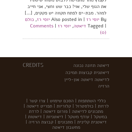
לקפוץ מהר מהמיטה ללבוש משהו שיסתיר
את הגוף שלי, אוי! כבר שש וחצי, אני חייב
למהר. מבת-ים לפתח תקווה יש פקקים, […]
By
יוסי רז
|
Also posted in
יוסי רז
,
כולם
|
Tagged
דיאטה
,
יוסי רז
|
Comments
(0)
CREDITS
דיאטה
תזונה נכונה
דיאטנית
קבוצות תמיכה
לדיאטה
דיאטה און-ליין
הרזיה
כללי השתתפות
|
הסכם שימוש
|
צרו קשר
|
לרזות
|
כולסטרול
|
קלוריות
|
תפריט דיאטה
|
מתכונים לדיאטה
|
פורום דיאטה
|
לרדת
במשקל
|
עודף משקל
|
דיאטניות
|
דיאטות
|
דיאטנית קלינית
|
מתכונים
|
קבוצת הרזיה
|
מחשבון דיאטה