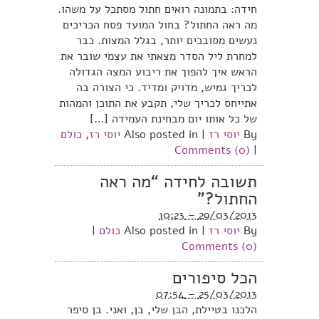
חידה: בתמונה רואים חתול מסתכל על משהו.
מה ראה החתול? בחול המועד פסח הכריכים
נעשים מסובכים יותר, בגלל המצות. כבר
למחרת ליל הסדר מצאתי את עצמי שובר את
הראש איך להפוך את ריבוע המצה הגדולה
לכריך גמיש, מדויק ומדיד. כי הצורה בה
אתייחס לכריך שלי, תקבע את התוכן והמהות
של כל אותו יום מבחינת העמידה […]
By
יוסי רז
|
Also posted in
יוסי רז
,
כולם
Comments (0)
|
תשובה לחידה “מה ראה
החתול?”
29/03/2013 – 10:23
By
יוסי רז
|
Also posted in
כולם
|
Comments (0)
הכל סיפורים
25/03/2013 – 07:54
הלכנו בטיילת, הבן שלי, בן, ואני. בן סיפר