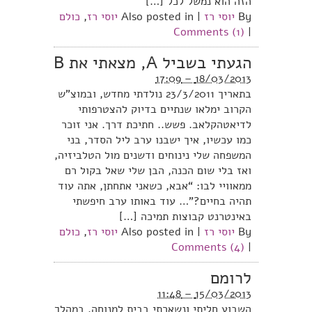
הזה הוא נמשל לכל […]
By
יוסי רז
|
Also posted in
יוסי רז
,
כולם
Comments (1)
|
הגעתי בשביל A, מצאתי את B
18/03/2013 – 17:09
בתאריך 23/3/2011 נולדתי מחדש, ובמוצ”ש
הקרוב ימלאו שנתיים בדיוק להצטרפותי
לדיאטהקלאב. פשש.. חתיכת דרך. אני זוכר
כמו עכשיו, איך ישבנו ערב ליל הסדר, בני
המשפחה שלי נינוחים ודשנים מול הטלביזיה,
ואז בלי שום הכנה, הבן שלי שאל בקול רם
ממאוויי לבו: “אבא, כשאני אתחתן, אתה עוד
תהיה בחיים?”… עוד באותו ערב חיפשתי
באינטרנט קבוצות תמיכה […]
By
יוסי רז
|
Also posted in
יוסי רז
,
כולם
Comments (4)
|
לרומם
15/03/2013 – 11:48
השבוע חליתי ונשארתי בבית למנוחה. במהלך