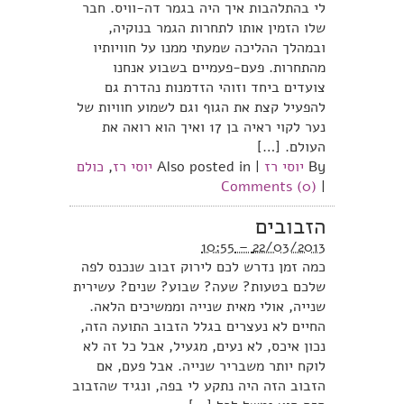
לי בהתלהבות איך היה בגמר דה-וויס. חבר
שלו הזמין אותו לתחרות הגמר בנוקיה,
ובמהלך ההליכה שמעתי ממנו על חוויותיו
מהתחרות. פעם-פעמיים בשבוע אנחנו
צועדים ביחד וזוהי הזדמנות נהדרת גם
להפעיל קצת את הגוף וגם לשמוע חוויות של
נער לקוי ראיה בן 17 ואיך הוא רואה את
העולם. […]
By
יוסי רז
|
Also posted in
יוסי רז
,
כולם
Comments (0)
|
הזבובים
22/03/2013 – 10:55
כמה זמן נדרש לכם לירוק זבוב שנכנס לפה
שלכם בטעות? שעה? שבוע? שנים? עשירית
שנייה, אולי מאית שנייה וממשיכים הלאה.
החיים לא נעצרים בגלל הזבוב התועה הזה,
נכון איכס, לא נעים, מגעיל, אבל כל זה לא
לוקח יותר משבריר שנייה. אבל פעם, אם
הזבוב הזה היה נתקע לי בפה, ונגיד שהזבוב