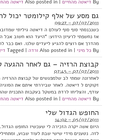
By
דיאטה מהחיים
|
Also posted in
דיאטה מהחי
גם מסע של אלף קילומטר יכול לה
07/07/2011 – 09:27
כשנכנסתי סוף סוף לעולם ה דיאטה גיליתי שמדוב
אז נחשפתי לרעיון הידוע: “היעד הוא חשוב אבל ה
מהדרך אם רוצים להגיע ליעדים שלנו. ואם כבר לה
By
כל מיני
|
Also posted in
ורדה
|
Tagged
דיא
קבוצת הרזיה – גם לאחר ההגעה ל
07/07/2011 – 07:45
לאחרונה שמתי לב שלמפגשים של קבוצת ההרזיה מג
זקוקים ל דיאטה. לאחר שביררתי איתם את הסוגיה
עודף, והצליחו לרדת במשקל בעקבות התכנית שהתו
By
דיאטה מהחיים
|
Also posted in
דיאטה מהחי
החופש הגדול שלי
05/07/2011 – 14:02
היום אשה יקרה הזכירה לי שעכשיו החופש הגדול. 
לזה. נטענים מידי שישי שבת לעוד שבוע, ומתחילי