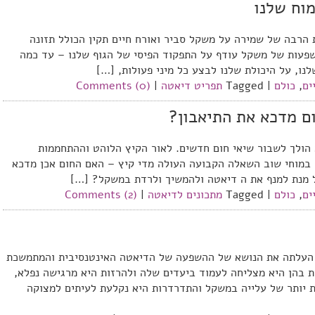
וח שלנו
 הרבה של שמירה על משקל סביר ואורח חיים תקין הכולל תזונה
השפעות של משקל עודף על התפקוד הפיסי של הגוף שלנו – עד כמה
נו, על היכולת שלנו לבצע כל מיני פעולות, […]
ים
,
כולם
|
Tagged
תפריט דיאטה
|
Comments (0)
ם מדכא את התיאבון?
 הולך לשבור שיאי חום חדשים. לאור הקיץ הלוהט וההתחממות
 במוחי שוב השאלה הקבועה העולה מדי קיץ – האם החום אכן מדכא
ל מנת למנף את ה דיאטה ולהמשיך ולרדת במשקל? […]
ים
,
כולם
|
Tagged
מתכונים לדיאטה
|
Comments (2)
 העלתה את הנושא של ההשפעה של הדיאטה האינטנסיבית והמתמשכת
 בהן היא מצליחה לעמוד ביעדים שלה ולהרזות היא מרגישה נפלא,
ת יותר של עלייה במשקל והתדרדרות היא נקלעת לעיתים למצוקה