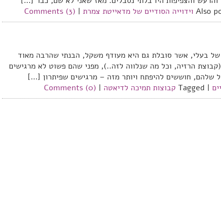
והרעש והצפיפות היו בלתי נסבלים. מאז שאני לא שם, כבר […]
Also p
וידוייה הסודיים של מדאייטת צמרת
|
Comments (3)
של בעלי, אשר סובלת גם היא מעודף משקל, הבנתי שהרבה מאוד
קבוצת הרזיה, וכל מה שנלווה לזה..), מפני שהם פשוט לא מרגישים
 שלהם, חוששים להיפתח ויותר מזה – מרגישים שפיתרון […]
ים
|
Tagged
קבוצות תמיכה לדיאטה
|
Comments (0)