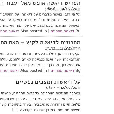
תפריט דיאטה אופטימאלי עבור המ
19/07/2011 – 08:56
על פי רוב, כאשר מדברים על דיאטה, על החשיבות
נכונה, פעילות גופנית וכד’, מדברים בעיקר על ה
המשקל והתזונה שלנו משפיעים על רמת העייפות של
By
דיאטה מהחיים
|
Also posted in
דיאטה מהחי
מתכונים לדיאטה לקיץ – האם החו
14/07/2011 – 10:02
הקיץ כבר כאן במלוא העצמה, ונראה כי השנה הוא
הגלובאלית אשר אינה מפסיקה לאיים ולחמם, עולה
את התיאבון, ואם כן – כיצד ניתן להשתמש בזה ע
By
דיאטה מהחיים
|
Also posted in
דיאטה מהחי
על דיאטות ומצבים נפשיים
12/07/2011 – 08:13
במהלך הפגישה האחרונה בקבוצת ההרזיה, מישהי
שלה על מצבה הנפשי. היא דיברה על כך שבתקופות
מלאת חיים וחדורת מוטיבציה, בעוד בתקופות קשו
נפשית מסוימת. כמובן שכולם בקבוצה […]