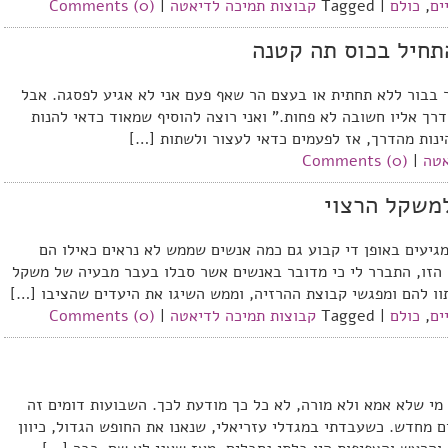
ים
,
כולם
|
Tagged
קבוצות תמיכה לדיאטה
|
Comments (0)
תחיל בכוס תה קטנה
ר בבור ללא תחתית או בעצם הר שאף פעם אני לא אגיע לפסגה. אבל
דרך אליו חשובה לא פחות.” ואני רוצה להוסיף שמאוד כדאי להנות
ינות מהדרך, אז לפעמים כדאי לעצור ולשתות […]
טה
|
Comments (0)
משקל הרצוי
יעים באופן די קבוע גם כמה אנשים שממש לא נראים כאילו הם
 הזו, התברר לי כי מדובר באנשים אשר סבלו בעבר מבעיה של משקל
ו להם ומפגשי קבוצת ההרזיה, וממש השיגו את היעדים שהציבו […]
ים
,
כולם
|
Tagged
קבוצות תמיכה לדיאטה
|
Comments (0)
מי שלא אמא ולא מורה, לא כל כך מודעת לכך. השבועות דומים זה
ם מחדש. כשעבדתי במגדלי עזריאלי, שנאנו את החופש הגדול, כיוון