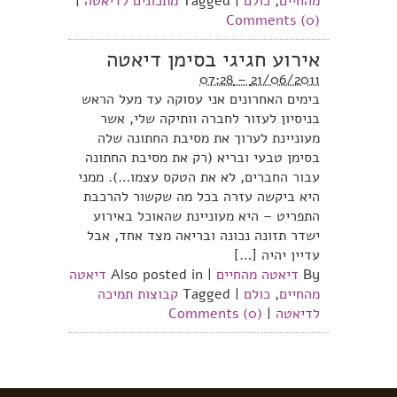
מהחיים
,
כולם
|
Tagged
מתכונים לדיאטה
|
Comments (0)
אירוע חגיגי בסימן דיאטה
21/06/2011 – 07:28
בימים האחרונים אני עסוקה עד מעל הראש
בניסיון לעזור לחברה וותיקה שלי, אשר
מעוניינת לערוך את מסיבת החתונה שלה
בסימן טבעי ובריא (רק את מסיבת החתונה
עבור החברים, לא את הטקס עצמו…). ממני
היא ביקשה עזרה בכל מה שקשור להרכבת
התפריט – היא מעוניינת שהאוכל באירוע
ישדר תזונה נכונה ובריאה מצד אחד, אבל
עדיין יהיה […]
By
דיאטה מהחיים
|
Also posted in
דיאטה
מהחיים
,
כולם
|
Tagged
קבוצות תמיכה
לדיאטה
|
Comments (0)