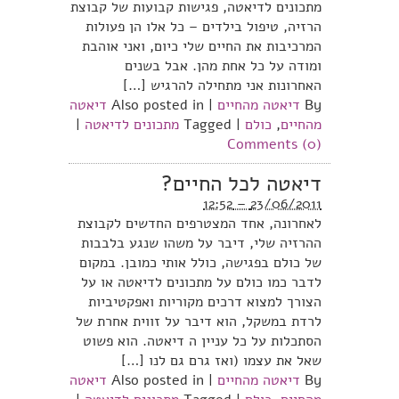
מתכונים לדיאטה, פגישות קבועות של קבוצת
הרזיה, טיפול בילדים – כל אלו הן פעולות
המרכיבות את החיים שלי כיום, ואני אוהבת
ומודה על כל אחת מהן. אבל בשנים
האחרונות אני מתחילה להרגיש […]
By
דיאטה מהחיים
|
Also posted in
דיאטה
מהחיים
,
כולם
|
Tagged
מתכונים לדיאטה
|
Comments (0)
דיאטה לכל החיים?
23/06/2011 – 12:52
לאחרונה, אחד המצטרפים החדשים לקבוצת
ההרזיה שלי, דיבר על משהו שנגע בלבבות
של כולם בפגישה, כולל אותי כמובן. במקום
לדבר כמו כולם על מתכונים לדיאטה או על
הצורך למצוא דרכים מקוריות ואפקטיביות
לרדת במשקל, הוא דיבר על זווית אחרת של
הסתכלות על כל עניין ה דיאטה. הוא פשוט
שאל את עצמו (ואז גרם גם לנו […]
By
דיאטה מהחיים
|
Also posted in
דיאטה