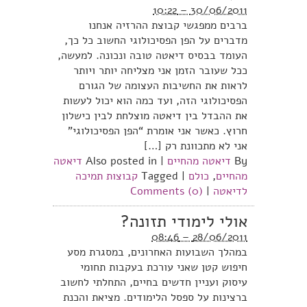
30/06/2011 – 10:22
ברבים ממפגשי קבוצת ההרזיה אנחנו
מדברים על הפן הפסיכולוגי החשוב כל כך,
העומד בבסיס דיאטה טובה ונכונה. למעשה,
ככל שעובר הזמן אני מצליחה יותר ויותר
לראות את החשיבות העצומה של הגורם
הפסיכולוגי הזה, ועד כמה הוא יכול לעשות
את ההבדל בין דיאטה מוצלחת לבין כישלון
חרוץ. כאשר אני אומרת “הפן הפסיכולוגי”
אני לא מתכוונת רק […]
By
דיאטה מהחיים
|
Also posted in
דיאטה
מהחיים
,
כולם
|
Tagged
קבוצות תמיכה
לדיאטה
|
Comments (0)
אולי לימודי תזונה?
28/06/2011 – 08:46
במהלך השבועות האחרונים, במסגרת מסע
חיפוש קטן שאני עורכת בעקבות תחומי
עיסוק ועניין חדשים בחיים, התחלתי לחשוב
ברצינות על ספסל הלימודים. מציאת והכנת