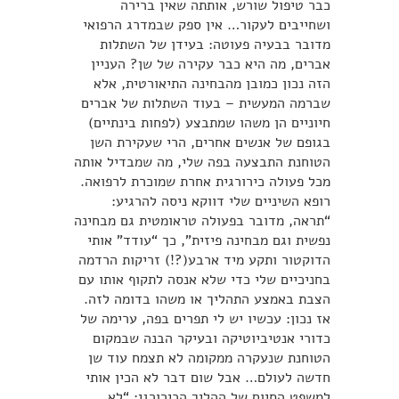
כבר טיפול שורש, אותתה שאין ברירה
ושחייבים לעקור… אין ספק שבמדרג הרפואי
מדובר בבעיה פעוטה: בעידן של השתלות
אברים, מה היא כבר עקירה של שן? העניין
הזה נכון כמובן מהבחינה התיאורטית, אלא
שברמה המעשית – בעוד השתלות של אברים
חיוניים הן משהו שמתבצע (לפחות בינתיים)
בגופם של אנשים אחרים, הרי שעקירת השן
הטוחנת התבצעה בפה שלי, מה שמבדיל אותה
מכל פעולה כירורגית אחרת שמוכרת לרפואה.
רופא השיניים שלי דווקא ניסה להרגיע:
“תראה, מדובר בפעולה טראומטית גם מבחינה
נפשית וגם מבחינה פיזית”, כך “עודד” אותי
הדוקטור ותקע מיד ארבע(?!) זריקות הרדמה
בחניכיים שלי כדי שלא אנסה לתקוף אותו עם
הצבת באמצע התהליך או משהו בדומה לזה.
אז נכון: עכשיו יש לי תפרים בפה, ערימה של
כדורי אנטיביוטיקה ובעיקר הבנה שבמקום
הטוחנת שנעקרה ממקומה לא תצמח עוד שן
חדשה לעולם… אבל שום דבר לא הכין אותי
למשפט הסיום של ההליך הכירורגי: “לא