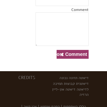
Comment
CREDITS
דיאטה
תזונה נכונה
דיאטנית
קבוצות תמיכה
לדיאטה
דיאטה און-ליין
הרזיה
כללי השתתפות
|
הסכם שימוש
|
צרו קשר
|