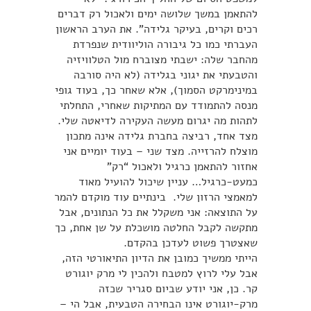
להתאמן במשך שלושה ימים ולאכול רק דברים
רכים וקרים, בעיקר גלידה”. את הערב הראשון
העברתי כמו כל גיבורה הוליוודית שנפרדת
מהחבר שלה: ישבתי מצוברח מול הטלוויזיה
והטבעתי את יגוני בגלידה (לא היה סורבה
במינימרקט הסמוך), אלא שאחר כך, בעוד גופי
מנסה להתמודד עם המתיקות שאחרי, התחלתי
לתהות מה יגרום מעשה העקירה לדיאטה שלי.
מצד אחד, רביצה בחברת גלידה אינה מתכון
מוצלח להרזייה. מצד שני – בעוד יומיים אני
אחזור להתאמן כרגיל ולאכול “רק”
כמעט-כרגיל… עניין שיכול להועיל מאוד
למאמצי הרזון שלי. בינתיים עוד מוקדם להמר
על התוצאה: אני משקלל את כל הנתונים, אבל
מתקשה לקבל החלטה מושכלת על שן אחת, כך
שאצטרך פשוט לעדכן בהקדם.
הייתי ממשיך כמובן את הדיון התיאורטי הזה,
אבל עלי לרוץ למטבח ולהכין לי מרק יוגורט
קר. כן, אני יודע שביום סגריר שכזה
מרק-יוגורט אינו הבחירה הטבעית, אבל הי –