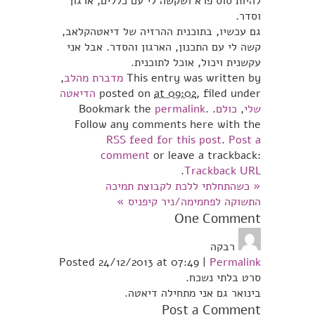
להיות סוס פרא ושקשה לי עם כללים, ארגון
וסדר.
גם עכשיו, בתוכנית ההרזיה של דיאטהקלאב,
קשה לי עם התכנון, הארגון והסדר. אבל אני
עקשנית ויכול, אוכל לתוכנית.
This entry was written by
מדברת מהלב
,
, filed under
at 09:02
posted on
הדיאטה
שלי
,
כולם
. Bookmark the
.
permalink
Follow any comments here with the
RSS feed for this post
.
Post a
comment
or leave a trackback:
.
Trackback URL
«
כשהתחלתי ללכת לקבוצת תמיכה
התשוקה לפחמימה/ניר קיפניס
»
One
Comment
רבקה
Posted 24/12/2013 at 07:49
|
Permalink
סרט בלתי נשכח.
בינואר גם אני מתחילה דיאטה.
Post a Comment