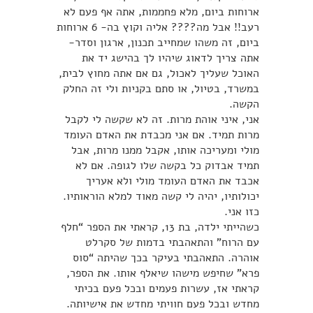
ארוחות ביום, מלא פחממות, אתה אף פעם לא
רעב!! אבל מה???? אליה וקוץ בה- 6 ארוחות
ביום, זה משהו שמחייב תכנון, ארגון וסדר-
אתה צריך לדאוג שיהיו לך בהישג יד את
האוכל שעליך לאכול, גם אם אתה מחוץ לבית,
במשרד, בטיול, או סתם בקניות ולי זה החלק
הקשה.
אני, איני אוהת מרות. זה לא שקשה לי לקבל
מרות תמיד. אם אני מכבדת את האדם העומד
מולי ומעריכה אותו, אקבל ממנו מרות, אבל
תמיד אבדוק כל בקשה שלו לגופה. אם לא
אכבד את האדם העומד מולי ולא אעריך
יכולותיו, יהיה לי קשה מאוד למלא הוראותיו.
כזו אני.
כשהייתי ילדה, בת 13, קראתי את הספר “חלף
עם הרוח” והתאהבתי בדמות של סקרלט
אוהרה. התאהבתי בעיקר בכך שהיתה “סוס
פרא” שחיפש מישהו שיאלף אותו. את הספר,
קראתי אז, עשרות פעמים ובכל פעם בכיתי
מחדש ובכל פעם חוויתי מחדש את אישיותה.