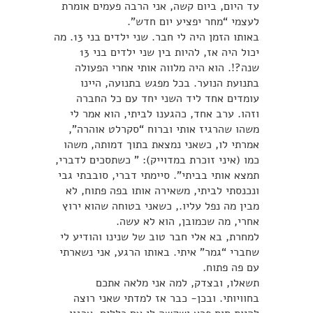
עד היום, ביום קשה, אני הרבה פעמים אומרת
לעצמי “מחר יפציע יום חדש”.
באותו הזמן היה לי חבר. שני ילדים בני 13. מה
יכול היה אז, להיות בין שני ילדים בני 13
שנה?!. הוא היה מלווה אותי אחרי הפעולה
בתנועת הנוער. בכל מפגש בתנועה, היינו
עומדים אחד ליד השני יחד עם כל החברה
וזהו. ערב אחד, כהגענו לביתי, הוא אמר לי
משהו שהרגיז אותי וברוח “סקרלט אוהרה”,
אמרתי לו, כשאני נמצאת בתוך דמותה, משהו
כמו (איני זוכרת במדוייק): ” כשתסכים לדברי,
תמצא אותי בביתי”. סיימתי דברי, סובבתי גבי
ונכנסתי לביתי, משאירה אותו בפה פתוח, לא
מבין מה נפל עליו., כשאני בטוחה שהוא ירוץ
אחרי, מה שכמובן, הוא לא עשה.
למחרת, בא אלי חבר טוב של שנינו והודיע לי
שחברי “גמר” איתי. באותו הרגע, אני נשארתי
עם פה פתוח.
תשאלו, ובצדק, למה אני מלאה אתכם
בחוויותי. ובכן- כבר אז למדתי שאני רוצה