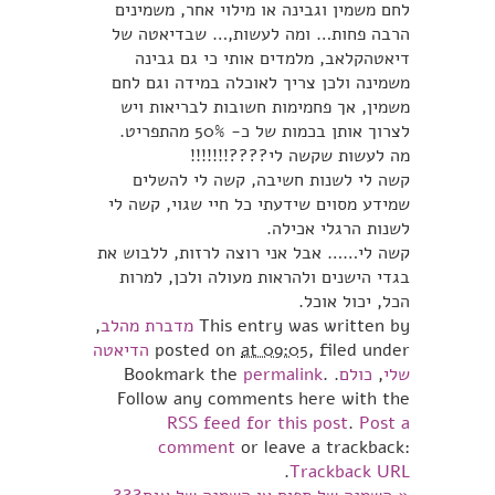
לחם משמין וגבינה או מילוי אחר, משמינים
הרבה פחות… ומה לעשות,… שבדיאטה של
דיאטהקלאב, מלמדים אותי כי גם גבינה
משמינה ולכן צריך לאוכלה במידה וגם לחם
משמין, אך פחמימות חשובות לבריאות ויש
לצרוך אותן בכמות של כ- 50% מהתפריט.
מה לעשות שקשה לי????!!!!!!!
קשה לי לשנות חשיבה, קשה לי להשלים
שמידע מסוים שידעתי כל חיי שגוי, קשה לי
לשנות הרגלי אכילה.
קשה לי…… אבל אני רוצה לרזות, ללבוש את
בגדי הישנים ולהראות מעולה ולכן, למרות
הכל, יכול אוכל.
This entry was written by
מדברת מהלב
,
, filed under
at 09:05
posted on
הדיאטה
שלי
,
כולם
. Bookmark the
.
permalink
Follow any comments here with the
RSS feed for this post
.
Post a
comment
or leave a trackback:
.
Trackback URL