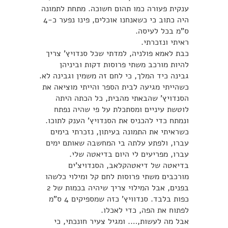
ענקית פעורה כמו תהום חשוכה. מתחת לתמונה
היה כתוב כי כשאנחנו אוכלים, פינו נפער כ-4
ס”מ בכל לעיסה.
ראיתי ונזכרתי.
כבת לאמא פולניה, למדתי שכל סנדויץ’ צריך
להיות מורכב משתי פרוסות דקות וביניהן
גבינה כיד המלך, כי לחם זה משמין וגבינה לא.
כשהייתי מגיעה לבית הספר והייתי מוציאה את
הסנדויץ’ שהבאתי מהבית, כל הכתה היתה
לוטשת עיניים ומסתכלת על פי שהיה נפתח
ונמתח כדי להכניס את הסנדויץ’ הענק לתוכו.
כשראיתי את התמונה בעיתון, נזכרתי בימים
עברו, ולפתע עלתה בי המחשבה שאותם ימים
עברו, מפריעים לי היום בדיאטה שלי.
בדיאטה של דיאטהקלאב, הסנדויצ’ים
מורכבים משתי פרוסות לחם קל ומילוי כלשהו
בפנים, אבל המילוי צריך שיהיה בכמות של 2
כפות בלבד. סנדוויץ’ כזה שמספיקים 4 ס”מ
לפתוח את הפה, כדי לאכלו.
אבל מה לעשות,…. ומגיל צעיר חונכתי, כי