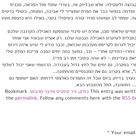
וצה ולשקילה. אלא שבדיוק אז, בעודי עומד מול המראה, מכניס
ומדמה בנפשי כבר את הפרח שתצייר לי אביבה, המנחה, בשולי כרטיס
 שמתי לב שמשהו מוזר קורה בשיפולי בטני, כאילו היא כועסת מעט
מיים שלאחר מכן, אחרת יש סיכוי שהפסקת האכילה הקרובה שלכם
לית לעיקרון האכילה הנכונה שלנו. רק אציין שבעוד אני אוחז
כול לגרום לקריסת מערכות שכזאת, וכבר נודע לי שיש איזה וירוס
 החרו-החזיקו אחרי – וכך, במשך כמה ימים הפכה צריכת המזון שלי
את בעדינות – לא שהה בתוכי זמן רב מדי).
מרי במקרה, גם ימים של לחץ גדול בעבודה. הרגשתי שאני יכול לשלוף
ה”, אלא בקרוב גם את המכנסיים מהחתונה…
נערך בדיוק ביום שכל זה התפרץ) נאלצתי לדחות: האם ישתתף גם
… התשובה, החל מהשבוע הבא.
This entry was writ
כולם
,
ניר קיפניס מדבר מהבטן
. Bookmark
the
permalink
. Follow any comments here with the
RSS fe
*
Your email