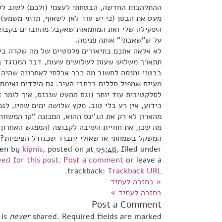
ההתלהבות החדשה, הבטחתי לעצמי (ולכם) לשוב לקב
מעט את הבטן (כי יש עוד לאן לשאוף, תרתי משמע) 
השקילה שלי ואת המחמאות שאקבל מהחברים בקבוצה.
על ש”שאבתי” אותה פנימה.
לא אלאה אתכם בתיאורים פלסטיים של מה שקרה ביו
תתארך משלוש שעות לשלושים שעות, דבר המנוגד בתכ
בבטני ומנסה לחשוב מה כבר אכלתי לאחרונה שהיה י
מעיים שמפיל חללים ברחבי העיר. גם הילדים ואימם
לסלקטיבית עוד יותר (וגם המעט שנכנס, איך לומר ז
כידוע, אין רע בלי טוב. מקץ שלושה ימים שהיו, לג
מהארון לא רק את הג’ינס ההוא, המכונה “קו המשוו
מה שכן, את חוויית השיבה לקבוצה (המפגש האחרון 
המשקל בשמחתי או שאולי יתברר שכגודל הציפיות?
ten by
kipnis
, posted on
at 05:48
, filed under
ed for this post
.
Post a comment
or leave a
.
trackback:
Trackback URL
«
בחזרה לעתיד
בחזרה לעתיד
»
Post a Comment
 is
never
shared. Required fields are marked