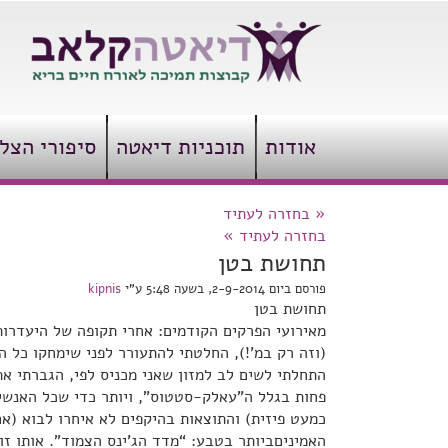
אודות
תוכניות דיאטה
סיפורי הצל
«
בחזרה לעתיד
בחזרה לעתיד
»
תחושת בטן
פורסם ביום 2-9-2014, בשעה 5:48 ע"י
kipnis
תחושת בטן
מאירועי הפרקים הקודמים: אחרי תקופה של היעדרו
(וזה רק במ’!), החלטתי להתעורר לפני שימחקו כל
התחלתי לשים לב למזון שאני מכניס לפי, הגברתי את
פחות בגלל ה”עאלק-סטטוס”, ויותר כדי שכל האנשים
כמעט פיזית) והתוצאות בהיקפים לא איחרו לבוא (
האמיניםביותר בטבע: “מדד הג’ינס הצמוד”. אותו זו