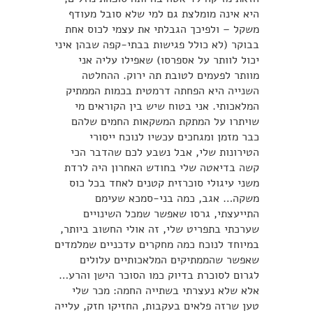
היא אינה מומלצת גם למי שלא סובל מעודף
משקל – ולפיכך הגבלתי את עצמי לכוס אחת
בבוקר (לא כולל פגישות בבתי-קפה שבהן איני
יכול לוותר על אספרסו) שאפילו עליה אני
מוותר לפעמים לטובת תה ירוק. ההחלטה
השנייה היא הפחתה דרמטית בכמות הממתיק
המלאכותי. אני בטוח שיש בין הקוראים מי
שויתרו על המתקת המשקאות החמים שלהם
כבר מזמן ומגחכים עכשיו לנוכח ייסורי
הטירונות שלי, אבל נשבע לכם שהדבר הכי
קשה בדיאטה שלי בחודש האחרון היה לרדת
משני עיגולי סוכרזית קטנים לאחד בכל כוס
משקה… אגב, כמה בני-סמכא שעימם
התייעצתי, גרסו שאפשר שמכל השינויים
שערכתי בתפריט שלי, זה אולי החשוב ביותר,
במיוחד לנוכח כמה מחקרים עדכניים שמלמדים
שאפשר שהממתיקים המלאכותיים עלולים
לגרום לסוכרת בדיוק כמו הסוכר הישן והרע…
אלא שלא נעצרתי בשתייה החמה: מכר שלי
טען שרזה פלאים בעקבות, החזיקו חזק, עלייה