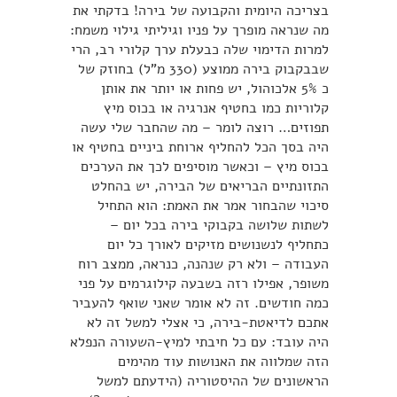
בצריכה היומית והקבועה של בירה! בדקתי את
מה שנראה מופרך על פניו וגיליתי גילוי משמח:
למרות הדימוי שלה כבעלת ערך קלורי רב, הרי
שבבקבוק בירה ממוצע (330 מ”ל) בחוזק של
כ 5% אלכוהול, יש פחות או יותר את אותן
קלוריות כמו בחטיף אנרגיה או בכוס מיץ
תפוזים… רוצה לומר – מה שהחבר שלי עשה
היה בסך הכל להחליף ארוחת ביניים בחטיף או
בכוס מיץ – וכאשר מוסיפים לכך את הערכים
התזונתיים הבריאים של הבירה, יש בהחלט
סיכוי שהבחור אמר את האמת: הוא התחיל
לשתות שלושה בקבוקי בירה בכל יום –
כתחליף לנשנושים מזיקים לאורך כל יום
העבודה – ולא רק שנהנה, כנראה, ממצב רוח
משופר, אפילו רזה בשבעה קילוגרמים על פני
כמה חודשים. זה לא אומר שאני שואף להעביר
אתכם לדיאטת-בירה, כי אצלי למשל זה לא
היה עובד: עם כל חיבתי למיץ-השעורה הנפלא
הזה שמלווה את האנושות עוד מהימים
הראשונים של ההיסטוריה (הידעתם למשל