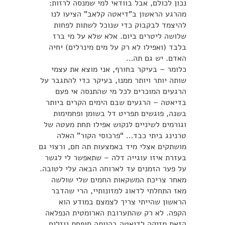
נכון לכולם, אבל בוודאי למי שמנסה לרזות:
מהרגע הראשון ב”דיאטה קלאב” הציעו לנו
להיצמד לבקבוק כדי שנוכל לשתות לפחות
שלושה ליטרים ביום. אלא שלא על מי ברז
בלבד (ואפילו לא רק על מים מינרלים) יחיה
האדם. יש גם תה…
כלומר – בעיקר בחורף, אני מוצא את עצמי
שותה יותר ויותר ממנו, בעיקר כדי להתגבר על
הרגעים המוכרים לכל מי שהתנסה אי פעם
בדיאטה – הרגעים שבם הימים הקרים ביותר
בשנה, פוגשים תפריט דל בשומן ופחמימות
וגורמים לשיניים לנקוש אפילו תחת מעטה של
טרנינג ביתי כבד… “פרכוסי הקור” האלה
מושתקים אצלי מיד באמצעות תה חם, ורצוי גם
בעזרת איזו עוגייה דלה – שתאפשר לי לגשר
על פער הזמנים עד לארוחה הבאה עלי לטובה.
מאחר צריכת המשקאות החמים שלי שולשה
מאז התחלתי לדאוג למזונותיי, הרי שהדבר
הראשון שהייתי צריך לצמצם במודע הוא
הקפה. לא רק שהתערובת הארומטית הנפלאה
הזאת מזיקה לדיאטה בהיותה סופחת נוזלים,