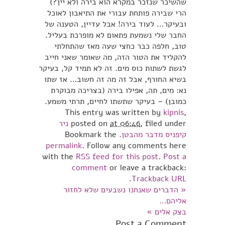
שהשיכר שנזכר במקרא הוא בירה ולא יין?)
הרי שבירה פותחת עבורי את התיאבון לאוכל
ובעיקר… לעוד בירה! אבל עדיין, הטענה של
החבר שלי נשמעת פתאום לא מופרכת בעליל.
טוב, חלפה כבר כחצי שעה מאז שהתחלתי
להקליד את הטור הזה, מה שאומר שאני חייב
לגשת לשתות כוס מים. זה לא תמיד קל, בעיקר
בשיא החורף, אבל זה מה זה חשוב… אז שתו
נא: מים, תה, אפילו בירה (בצריכה מבוקרת
כמובן) – בעיקר שתשתו לחיים, תרתי משמע.
This entry was written by
kipnis
,
, filed under
at 06:46
posted on
ניר
קיפניס מדבר מהבטן
. Bookmark the
permalink
. Follow any comments here
with the
RSS feed for this post
.
Post a
comment
or leave a trackback:
.
Trackback URL
«
הדברים שאנחנו נשבעים שלא לחזור
אליהם…
בצק אלים
»
Post a Comment