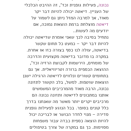
נכונה
, פעילות גופנית וכד’, זה ההיבט הכלכלי
של העניין. דיאטה יכולה להיות דבר יקר
מאוד, אך למרבה המזל ניתן גם לשמור על
דיאטה
מוצלחת ברמת הוצאות נמוכה, אם
יודעים מה לעשות..
נתחיל בסיבה לכך שאני אומרת שדיאטה יכולה
להיות דבר יקר – כמעט כל תחום שקשר
בדיאטה, עולה לנו כסף בצורה כזו או אחרת.
במקרה בו מדובר בדיאטה מקצועית והדרכה
של מומחים, הירשמות לקבוצת הרזיה וכד’,
ההוצאה הכספית ברורה וטריוויאלית. אך גם
בתחומים קשורים ונלווים לדיאטה הרגילה ישנן
הוצאות שוטפות. למשל, בלכ הקשור לתזונה
נכונה, הרבה מאוד מהמרכיבים המשמשים
אותנו במתכונים לדיאטה ותזונה נכונה הם
מרכיבים יקרים יותר מאשר מה שאנחנו בדרך
כלל קונים בסופר. בכל הנוגע לפעילות גופנית
סדירה – מנוי לחדר הכושר או לבריכה יכול
להיות הוצאה כספית כבדה עבור משפחות
מסוימות. כך גם במקרה של צורך בטיפולים