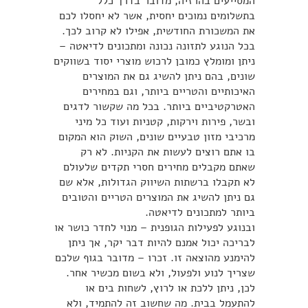
המסייעים בהרזיה, מדובר בדרך כלל
בתשלומים נמוכים יחסית, אשר לא יחסלו לכם
את המשכורת החודשית, אפילו לא קרוב לכך.
בכל הנוגע לתזונה נכונה ומתכונים לדיאטה –
ניתן ומומלץ כמובן לרכוש מוצרי יסוד בשווקים
שונים, בהם ניתן להשיג גם את המוצרים
האיכותיים והטריים ביותר, וגם במחירים
האטרקטיביים ביותר. בכל מה שקשור לדגים
ובשר, פירות וירקות, קטניות ועוד כל מיני
מרכיבי מזון טבעיים שונים, השוק הוא המקום
בו אתם רוצים לעשות את הקניות. לא רק
שאתם מקבלים מחירים חסרי תקדים שלעולם
לא תקבלו ברשתות השיווק הגדולות, אלא שם
גם ניתן להשיג את המוצרים הטריים והטובים
ביותר למתכונים לדיאטה.
ובנוגע לפעילות הגופנית – מנוי לחדר כושר או
לבריכה יכול אמנם להיות דבר יקר, אך ניתן
להימנע מהוצאה זו. זכרו – מדובר בגוף שלכם
שצריך לנוע ולפעול, ולא בשום מכשיר אחר.
לכן, ניתן ללכת או לרוץ, לשחות בים או
להתעמל בבית. מה שחשוב זה להתמיד, ולא