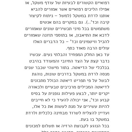
רפואיים הקשורים לבעיות של עודף משקל, או
אפילו הליכים רפואיים אשר אמורים להביא
אותנו לרדת במשקל (למשל – ניתוח לקיצור
קיבה וכד’..). גם במקרים בהם אנשים
משתמשים בכל מיני תכשירים שונים שאמורים
לדכא את התיאבון, או בתוספי תזונה שאמורים
להכיל וויטמינים וכד’ – כל הדברים האלו
עולים הרבה מאוד כסף.
עד כאן החלק המפחיד והבלתי נעים. עכשיו
נדבר קצת על הצד החיובי והמעודד בהיבט
בכלכלי של הדיאטה. בתור מישהי שכבר שנים
מנסה לרדת במשקל בדרכים שונות, נוהגת
לבשל על פי תפריט דיאטה הכולל מתכונים
לדיאטה המכילים מרכיבים טבעיים ולכאורה
יקרים יותר, לבצע פעילות גופנית על בסיס
קבוע וכד’, אני יכולה להעיד כי לא חייבים
להיות עשירים על מנת לעשות את כל אלו,
ועדיין להצליח לשרוד מבחינה כלכלית ולרדת
במשקל בו בעת.
בכל הנוגע לקבוצת הרזיה או תשלום למכונים