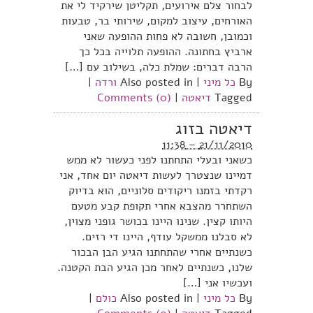
לבחור צלם אירועים, תקליטן שירקיד לי את
האורחים, עיצוב למקום, שירותי בר, טבעות
וכמובן, חשובה לא פחות ההופעה שאני
ארביץ בחתונה. ההופעה תלוייה בכל כך
הרבה דברים: שמלת כלה, בשילוב עם […]
By
כל מיני
|
Also posted in
ורדה
|
Tagged
דיאטה
|
Comments (0)
דיאטה בזוג
21/11/2010 – 11:38
כשאני ובעלי התחתנו לפני כעשור לא ממש
דמיינו שנצטרך לעשות דיאטה יום אחד, אני
רקדתי בזמנו ריקודים סלוניים, הוא בדיוק
השתחרר מהצבא אחרי תקופת קבע מטעם
היותו קצין. שנינו היינו בכושר גופני מצוין,
לא סבלנו ממשקל עודף, היינו די רזים.
כשנתיים אחרי שהתחתנו הגיע הבן הבכור
שלנו, כשנתיים לאחר מכן הגיע הבת הקטנה.
ועכשיו אני […]
By
כל מיני
|
Also posted in
כולם
|