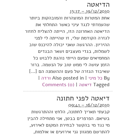
הדיאטה
19/12/2010 – 13:17
אחת המטרות המוצהרות והמובהקות ביותר
שהעמדתי לנגד עיני כאשר התחלתי את
הדיאטה האחרונה הזו, הייתה להצליח לחזור
לגזרה הקודמת שלי, זו שהייתה לי לפני
ההיריון. ההרגשה שאני יכולה להיכנס שוב
לשמלות, בגדי מעצבים ושאר הבגדים
המחמיאים שפעם הייתי נוהגת ללבוש כל
הזמן עושה לי ממש טוב על הנשמה. ברור
שאיבוד הגזרה של פעם וההשמנה הם […]
By
כל מיני
|
Also posted in
ורדה
|
Tagged
דיאטה
|
Comments (0)
דיאטה לפני חתונה
16/12/2010 – 09:41
קבעתי תאריך לחתונה, הלחץ וההתרגשות
בשיאם. הפרפרים בבטן, אני מתחילה להבין
מי נגד מי בהקשר לבחירת המקום לאירוע,
להתרשם ממגוון גני אירועים או אולמות,