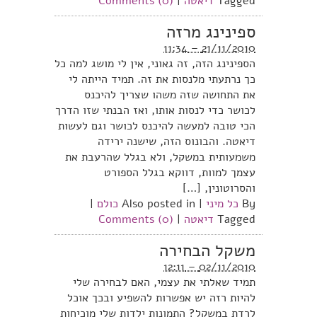
Tagged
דיאטה
|
Comments (0)
ספינינג מרזה
21/11/2010 – 11:34
הספינינג הזה, זה גאוני, אין לי מושג למה כל
כך נרתעתי מלנסות את זה. תמיד הייתה לי
את התחושה שזה משהו שצריך להיכנס
לכושר כדי לנסות אותו, ואז הבנתי שזו הדרך
הכי טובה למעשה להיכנס לכושר וגם לעשות
דיאטה. והבונוס הזה, שישנה ירידה
משמעותית במשקל, ולא בגלל שהרעבת את
עצמך למוות, דווקא בגלל הספורט
והסרוטונין, […]
By
כל מיני
|
Also posted in
כולם
|
Tagged
דיאטה
|
Comments (0)
משקל הבחירה
02/11/2010 – 12:11
תמיד שאלתי את עצמי, האם לבחירה שלי
להיות רזה יש אפשרות להשפיע ובכך אוכל
לרדת במשקל? התמונות ילדות שלי מוכיחות