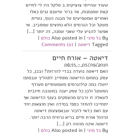
שעוד שהייתי צוציקית ב סלקל היו לי לחיים
קצת שמנמנות, אז ברור שישנם גנים כאלו
ואחרים שמשפיעים על מבנה הגוף, נטיית
משקל וכל הגרמים הלא נחוצים שמסביב. אי
אפשר להגיע עלי שאני שמנה, זה יותר […]
By
כל מיני
|
Also posted in
כולם
|
Tagged
דיאטה
|
Comments (0)
דיאטה – אורח חיים
05/09/2010 – 06:55
האם דיאטה נועדה בכדי להרזות? ובכן, כל
עסק בתחום הדיאטה מתחייב לתהליך שבסופו
יושלו כמה קילוגרמים משמעותיים מעודף
המשקל ולכן כל עסק יענה בתשובה חיובית
לשאלה זו ורבים מהעסקים בענף הדיאטה אף
יתחייבו להחזר כספי במידה ואין תוצאות.יחד
עם זאת כדאי לזכור שבאמצעות דיאטה
וניהול אורח חיים בריא נרוויח הרבה יותר.
דיאטה אינה מהווה רק […]
By
כל מיני
|
Also posted in
כולם
|