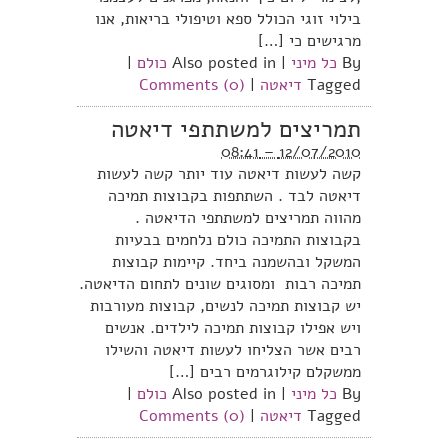
בילוי זוגי הכולל ספא וטיפולי בריאות, אנו
מרגישים כי […]
By
כל מיני
|
Also posted in
כולם
|
Tagged
דיאטה
|
Comments (0)
תמריצים למשתתפי דיאטה
12/07/2010 – 08:41
קשה לעשות דיאטה עוד יותר קשה לעשות
דיאטה לבד . השתתפות בקבוצות תמיכה
מהווה תמריצים למשתתפי הדיאטה .
בקבוצות התמיכה כולם נלחמים בבעיות
המשקל ובהשמנה ביחד. קיימות קבוצות
תמיכה רבות ומסוגים שונים לתחום הדיאטה.
יש קבוצות תמיכה לנשים, קבוצות מעורבות
ויש אפילו קבוצות תמיכה לילדים. אנשים
רבים אשר הצליחו לעשות דיאטה והשילו
ממשקלם קילוגרמים רבים […]
By
כל מיני
|
Also posted in
כולם
|
Tagged
דיאטה
|
Comments (0)