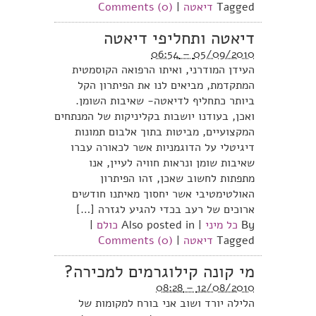
Tagged
דיאטה
|
Comments (0)
דיאטה ותחליפי דיאטה
05/09/2010 – 06:54
העידן המודרני, ואיתו הרפואה הקוסמטית
המתקדמת, מביאים לנו את הפיתרון הקל
ביותר כתחליף לדיאטה- שאיבות השומן.
ואכן, בעודנו יושבות בקליניקות של המנתחים
המקצועיים, מביטות בתוך אלבום תמונות
דיגיטלי על הדוגמניות אשר לכאורה עברו
שאיבות שומן ונראות חוויה לעיין, אנו
מתפתות לחשוב שאכן, זהו הפיתרון
האולטימטיבי אשר יחסוך מאיתנו חודשים
ארוכים של רעב בכדי להגיע לגזרה […]
By
כל מיני
|
Also posted in
כולם
|
Tagged
דיאטה
|
Comments (0)
מי קונה קילוגרמים למכירה?
12/08/2010 – 08:28
הלילה יורד ושוב אני בורח למקומות של