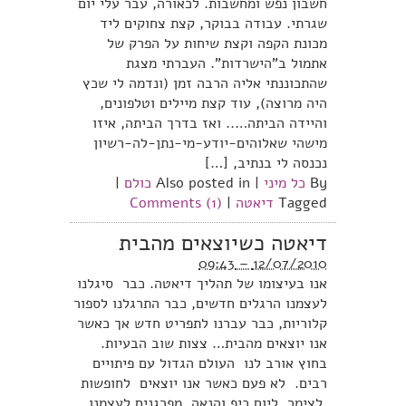
חשבון נפש ומחשבות. לכאורה, עבר עלי יום
שגרתי. עבודה בבוקר, קצת צחוקים ליד
מכונת הקפה וקצת שיחות על הפרק של
אתמול ב”הישרדות”. העברתי מצגת
שהתכוננתי אליה הרבה זמן (ונדמה לי שכץ
היה מרוצה), עוד קצת מיילים וטלפונים,
והיידה הביתה….. ואז בדרך הביתה, איזו
מישהי שאלוהים-יודע-מי-נתן-לה-רשיון
נכנסה לי בנתיב, […]
By
כל מיני
|
Also posted in
כולם
|
Tagged
דיאטה
|
Comments (1)
דיאטה כשיוצאים מהבית
12/07/2010 – 09:43
אנו בעיצומו של תהליך דיאטה. כבר סיגלנו
לעצמנו הרגלים חדשים, כבר התרגלנו לספור
קלוריות, כבר עברנו לתפריט חדש אך כאשר
אנו יוצאים מהבית… צצות שוב הבעיות.
בחוץ אורב לנו העולם הגדול עם פיתויים
רבים. לא פעם כאשר אנו יוצאים לחופשות
,לצימר ליום כיף והנאה, מפרגנים לעצמנו